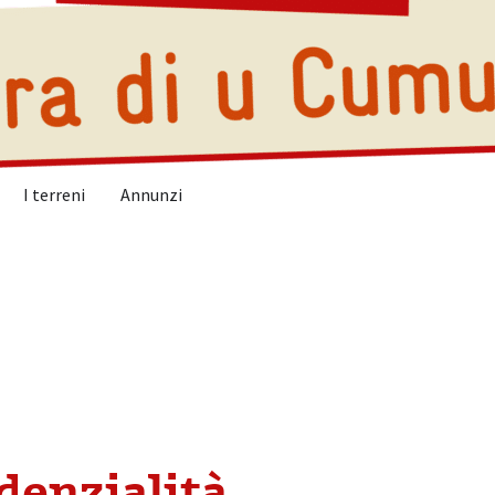
I terreni
Annunzi
idenzialità