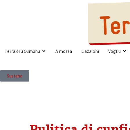
Terra di u Cumunu
A mossa
L'azzioni
Vogliu
Sustene
Pulitica di cunf